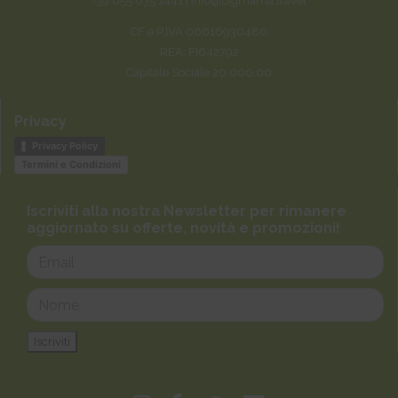
+39 055 035 1441 |
info@bigmama.travel
CF e P.IVA 06616930480
REA: FI642792
Capitale Sociale 20.000,00
Privacy
Privacy Policy
Termini e Condizioni
Iscriviti alla nostra Newsletter per rimanere
aggiornato su offerte, novità e promozioni!
Iscriviti