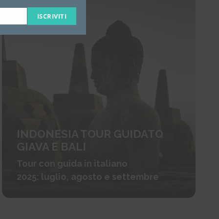
ISCRIVITI
INDONESIA TOUR GUIDATO
GIAVA E BALI
Tour con guida in italiano
2025: luglio, agosto e settembre