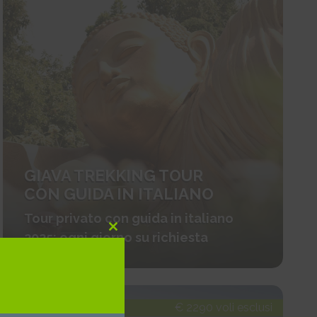
GIAVA TREKKING TOUR
CON GUIDA IN ITALIANO
Tour privato con guida in italiano
2025: ogni giorno su richiesta
Close
this
module
Asia - Indonesia
€ 2290 voli esclusi