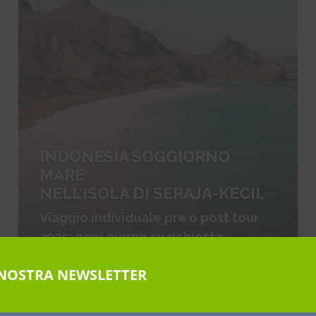
INDONESIA SOGGIORNO
MARE
NELL’ISOLA DI SERAJA-KECIL
Viaggio individuale pre o post tour
2025: ogni giorno su richiesta
A NOSTRA NEWSLETTER
Asia - Indonesia
€ 940 voli esclusi