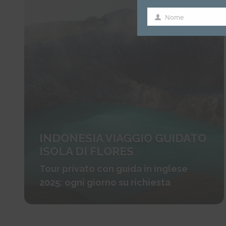
Nome
Nome
INDONESIA VIAGGIO GUIDATO
ISOLA DI FLORES
Tour privato con guida in inglese
2025: ogni giorno su richiesta