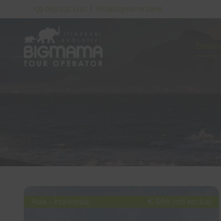
+39 055 035 1441
|
info@bigmama.travel
Destin
Asia - Indonesia
€ 860 voli esclusi