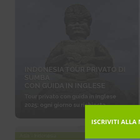
INDONESIA TOUR PRIVATO DI
SUMBA
CON GUIDA IN INGLESE
Tour privato con guida in inglese
2025: ogni giorno su richiesta
ISCRIVITI ALL
Asia - Indonesia
€ 1490 voli esclusi