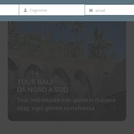
Cognome
email
Cognome
email
TOUR BALI
DA NORD A SUD
Tour individuale con guida in italiano
2025: ogni giorno su richiesta