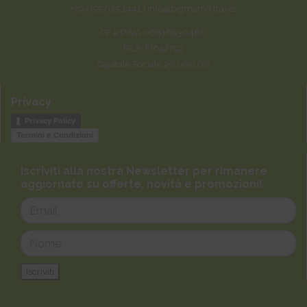
+39 055 035 1441 |
info@bigmama.travel
CF e P.IVA 06616930480
REA: FI642792
Capitale Sociale 20.000,00
Privacy
Privacy Policy
Termini e Condizioni
Iscriviti alla nostra Newsletter per rimanere
aggiornato su offerte, novità e promozioni!
Iscriviti