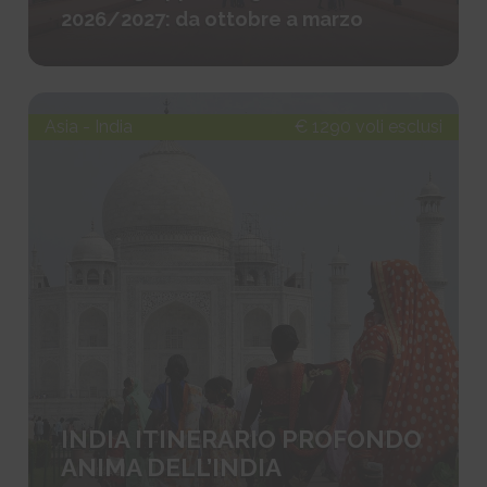
2026/2027: da ottobre a marzo
Asia - India
€ 1290 voli esclusi
INDIA ITINERARIO PROFONDO
ANIMA DELL’INDIA