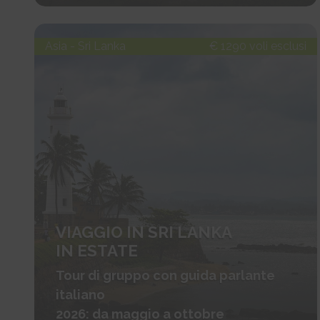
Asia - Sri Lanka
€ 1290 voli esclusi
VIAGGIO IN SRI LANKA
IN ESTATE
Tour di gruppo con guida parlante
italiano
2026: da maggio a ottobre