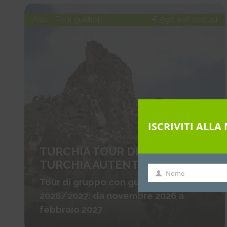
Asia - Tour guidati
€ 590 voli esclusi
ISCRIVITI ALL
TURCHIA TOUR DI GRUPPO
TURCHIA AUTENTICA
Nome
Nome
Tour di gruppo con guida in italiano
2026/2027: da novembre 2026 a
febbraio 2027