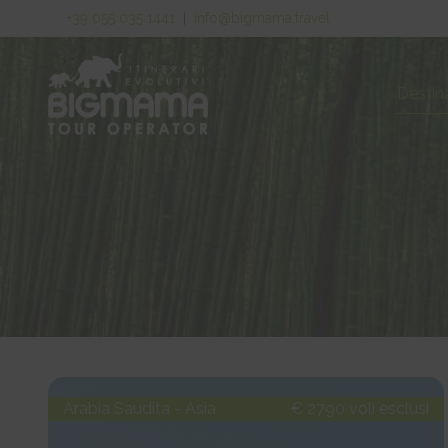
+39 055 035 1441
|
info@bigmama.travel
Destin
Arabia Saudita - Asia
€ 2790 voli esclusi