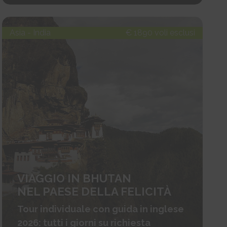
Asia - India
€ 1890 voli esclusi
VIAGGIO IN BHUTAN
NEL PAESE DELLA FELICITÀ
Tour individuale con guida in inglese
2026: tutti i giorni su richiesta