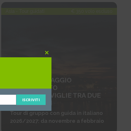
Asia - Tour guidati
€ 350 volo escluso
Close
this
module
ISTANBUL VIAGGIO
ORGANIZZATO
MILLE MERAVIGLIE TRA DUE
ISCRIVITI
CONTINENTI
Tour di gruppo con guida in italiano
2026/2027: da novembre a febbraio