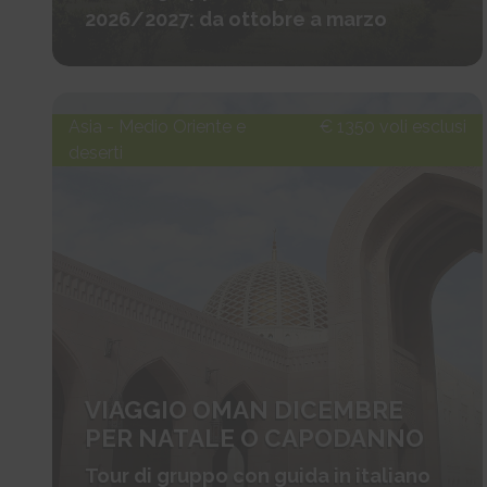
2026/2027: da ottobre a marzo
Asia - Medio Oriente e
€ 1350 voli esclusi
deserti
VIAGGIO OMAN DICEMBRE
PER NATALE O CAPODANNO
Tour di gruppo con guida in italiano