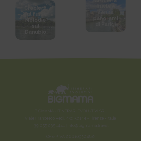
Crociera
fluviale
Crociera
senna
sul fiume
panorami
Melodie
di Parigi
sul
Danubio
BIGMAMA - ITINERARI EVOLUTIVI SRL
Viale Francesco Redi, 43d 50144 - Firenze - Italia
+39 055 035 1441 |
info@bigmama.travel
CF e P.IVA 06616930480