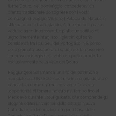
fiume Douro. Nel pomeriggio, concedetevi un
pranzo tradizionale portoghese con i vostri
compagni di viaggio. Visitate il Palacio de Mateus in
stile barocco e i suoi giardini. All’interno della casa
vedrete arredi interessanti, dipinti e un soffitto di
legno finemente intagliato. I giardini qui sono
considerati tra i più belli del Portogallo. Nel corso
della giornata, assaporate i sapori del famoso vino
liquoroso portoghese, il vinho do porto, prodotto
esclusivamente nella Valle del Douro.
Raggiungete Salamanca, un sito del patrimonio
mondiale dell’UNESCO, costruita in arenaria dorata è
conosciuta come un “museo vivente” e avrete
l’opportunità di tornare indietro nel tempo fino al
Medioevo durante il tour guidato, che comprende gli
eleganti edifici universitari della città, la Nuova
Cattedrale, le decorazioni intriganti Casa delle
Conchiglie e Plaza Mayor. Immergetevi nella