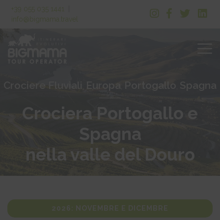
+39 055 035 1441
|
info@bigmama.travel
Crociere Fluviali
Europa
Portogallo
Spagna
,
,
,
Crociera Portogallo e
Spagna
nella valle del Douro
2026: NOVEMBRE E DICEMBRE