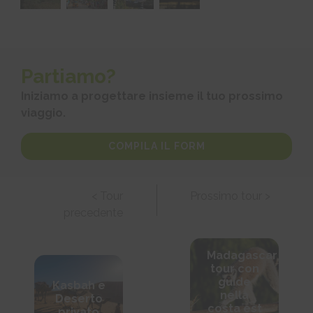
Partiamo?
Iniziamo a progettare insieme il tuo prossimo
viaggio.
COMPILA IL FORM
< Tour
Prossimo tour >
precedente
Madagascar
tour con
guide
Kasbah e
nella
Deserto
costa est
privato