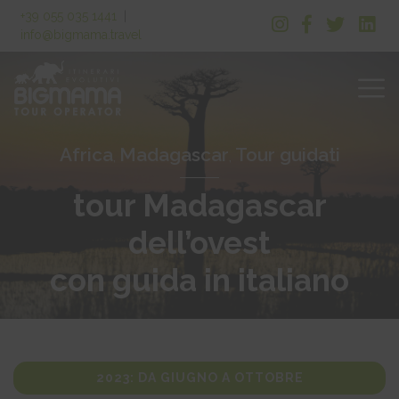
+39 055 035 1441
|
info@bigmama.travel
Africa
Madagascar
Tour guidati
,
,
tour Madagascar
dell’ovest
con guida in italiano
2023: DA GIUGNO A OTTOBRE