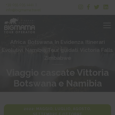
+39 055 035 1441
|
info@bigmama.travel
Africa
Botswana
In Evidenza
Itinerari
,
,
,
Evolutivi
Namibia
Tour guidati
Victoria Falls
,
,
,
,
Zimbabwe
Viaggio cascate Vittoria
Botswana e Namibia
2022: MAGGIO, LUGLIO, AGOSTO,
SETTEMBRE E OTTOBRE