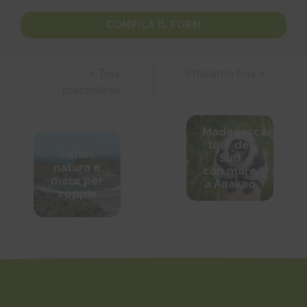
COMPILA IL FORM
< Tour
Prossimo tour >
precedente
Madagascar
tour del
Safari,
Sud
natura e
con mare
mare per
a Anakao
coppie