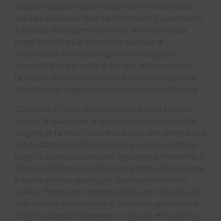
parlante italiano e partenza per breve visita della
capitale Reykjavik, tra il centro storico, il parlamento
e il porto. Proseguimento verso Nord con sosta
lungo il tragitto per scoprire la cascata di
Hraunfossar e Deildartunguhver, la maggiore
sorgente d’acqua calda in Europa. Attraversando
l’altipiano di Holtavördurheidi arriveremo nell’aerea
Skagafjordur, magnifico fiordo nel nord dell’Islanda.
Colazione in hotel. Al mattino visita della fattoria-
museo di Glaumbær (ingresso incluso) dove poter
scoprire le famose fattorie islandesi con tetti in torba
e le tradizioni attività del Paese. Il viaggio continua
lungo la strada costiera per Siglufjordur. Visiteremo il
Museo dell’Aringa. Da Dalvik avrà inizio un’escursione
in barca in mare aperto per l’avvistamento delle
balene. Partenza in direzione del Lago Myvatn e dei
suoi dintorni, un’area ricca di fenomeni geotermici e
crateri vulcanici. Visiteremo la cascata di Godafoss,