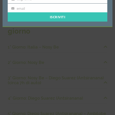
Cognome
email
email
ISCRIVITI
Il programma giorno per
giorno
1° Giorno: Italia – Nosy Be
2° Giorno: Nosy Be
3° Giorno: Nosy Be – Diego Suarez (Antsiranana)
(circa 7h di auto)
4° Giorno: Diego Suarez (Antsiranana)
5° Giorno: Diego Suarez (Antsiranana) – Ambilobe