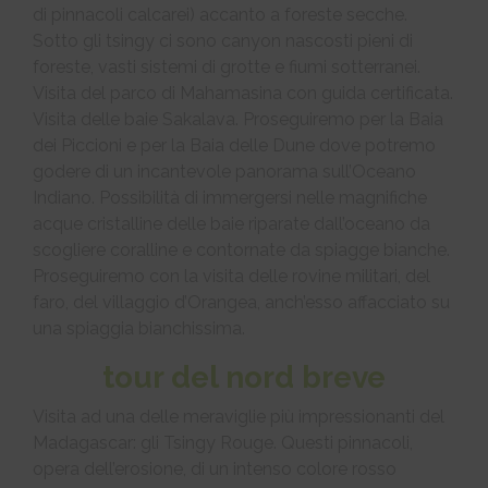
di pinnacoli calcarei) accanto a foreste secche.
Sotto gli tsingy ci sono canyon nascosti pieni di
foreste, vasti sistemi di grotte e fiumi sotterranei.
Visita del parco di Mahamasina con guida certificata.
Visita delle baie Sakalava. Proseguiremo per la Baia
dei Piccioni e per la Baia delle Dune dove potremo
godere di un incantevole panorama sull’Oceano
Indiano. Possibilità di immergersi nelle magnifiche
acque cristalline delle baie riparate dall’oceano da
scogliere coralline e contornate da spiagge bianche.
Proseguiremo con la visita delle rovine militari, del
faro, del villaggio d’Orangea, anch’esso affacciato su
una spiaggia bianchissima.
tour del nord breve
Visita ad una delle meraviglie più impressionanti del
Madagascar: gli Tsingy Rouge. Questi pinnacoli,
opera dell’erosione, di un intenso colore rosso