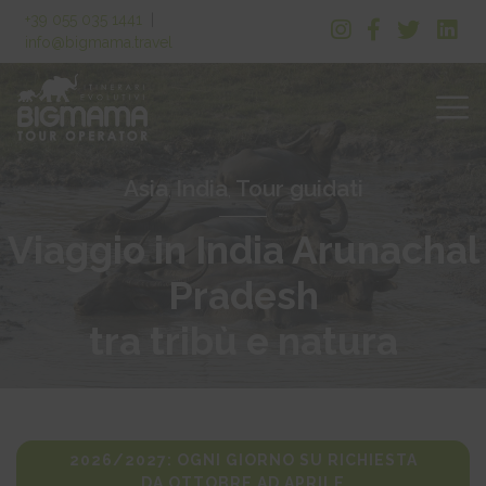
+39 055 035 1441
|
info@bigmama.travel
Asia
India
Tour guidati
,
,
Viaggio in India Arunachal
Pradesh
tra tribù e natura
2026/2027: OGNI GIORNO SU RICHIESTA
DA OTTOBRE AD APRILE