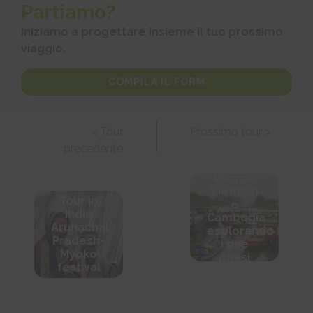
Partiamo?
Iniziamo a progettare insieme il tuo prossimo
viaggio.
COMPILA IL FORM
< Tour
Prossimo tour >
precedente
Viaggio
Vietnam
Tour in
e
India
Cambogia
Arunachal
esplorando
Pradesh-
i due
Myoko
paesi
festival