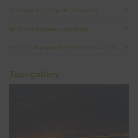
15° Giorno: Kaziranga NP – Guwahati
16° Giorno: Guwahati – partenza
Partenze di gruppo 2026/2027 da Guwahati
Tour gallery