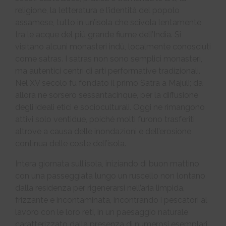
religione, la letteratura e l’identità del popolo
assamese, tutto in un’isola che scivola lentamente
tra le acque del più grande fiume dell’India. Si
visitano alcuni monasteri indù, localmente conosciuti
come satras. I satras non sono semplici monasteri,
ma autentici centri di arti performative tradizionali.
Nel XV secolo fu fondato il primo Satra a Majuli; da
allora ne sorsero sessantacinque, per la diffusione
degli ideali etici e socioculturali. Oggi ne rimangono
attivi solo ventidue, poiché molti furono trasferiti
altrove a causa delle inondazioni e dell’erosione
continua delle coste dell’isola.
Intera giornata sull’isola, iniziando di buon mattino
con una passeggiata lungo un ruscello non lontano
dalla residenza per rigenerarsi nell’aria limpida,
frizzante e incontaminata, incontrando i pescatori al
lavoro con le loro reti, in un paesaggio naturale
caratterizzato dalla presenza di numerosi esemplari