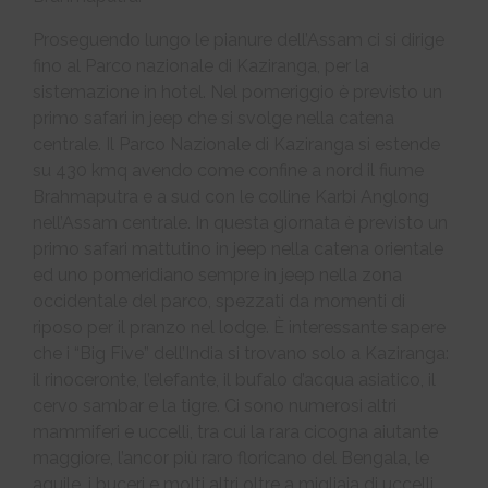
Proseguendo lungo le pianure dell’Assam ci si dirige
fino al Parco nazionale di Kaziranga, per la
sistemazione in hotel. Nel pomeriggio è previsto un
primo safari in jeep che si svolge nella catena
centrale. Il Parco Nazionale di Kaziranga si estende
su 430 kmq avendo come confine a nord il fiume
Brahmaputra e a sud con le colline Karbi Anglong
nell’Assam centrale. In questa giornata è previsto un
primo safari mattutino in jeep nella catena orientale
ed uno pomeridiano sempre in jeep nella zona
occidentale del parco, spezzati da momenti di
riposo per il pranzo nel lodge. È interessante sapere
che i “Big Five” dell’India si trovano solo a Kaziranga:
il rinoceronte, l’elefante, il bufalo d’acqua asiatico, il
cervo sambar e la tigre. Ci sono numerosi altri
mammiferi e uccelli, tra cui la rara cicogna aiutante
maggiore, l’ancor più raro floricano del Bengala, le
aquile, i buceri e molti altri oltre a migliaia di uccelli