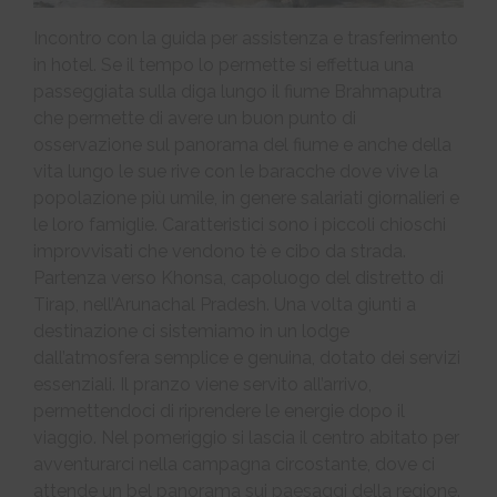
Incontro con la guida per assistenza e trasferimento
in hotel. Se il tempo lo permette si effettua una
passeggiata sulla diga lungo il fiume Brahmaputra
che permette di avere un buon punto di
osservazione sul panorama del fiume e anche della
vita lungo le sue rive con le baracche dove vive la
popolazione più umile, in genere salariati giornalieri e
le loro famiglie. Caratteristici sono i piccoli chioschi
improvvisati che vendono tè e cibo da strada.
Partenza verso Khonsa, capoluogo del distretto di
Tirap, nell’Arunachal Pradesh. Una volta giunti a
destinazione ci sistemiamo in un lodge
dall’atmosfera semplice e genuina, dotato dei servizi
essenziali. Il pranzo viene servito all’arrivo,
permettendoci di riprendere le energie dopo il
viaggio. Nel pomeriggio si lascia il centro abitato per
avventurarci nella campagna circostante, dove ci
attende un bel panorama sui paesaggi della regione.