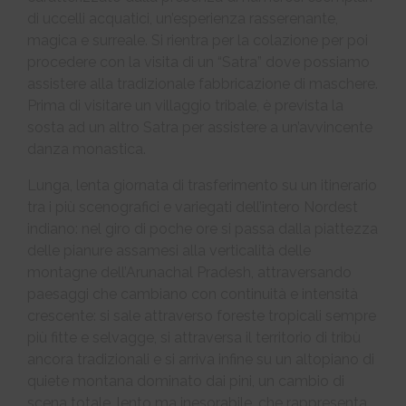
di uccelli acquatici, un’esperienza rasserenante,
magica e surreale. Si rientra per la colazione per poi
procedere con la visita di un “Satra” dove possiamo
assistere alla tradizionale fabbricazione di maschere.
Prima di visitare un villaggio tribale, è prevista la
sosta ad un altro Satra per assistere a un’avvincente
danza monastica.
Lunga, lenta giornata di trasferimento su un itinerario
tra i più scenografici e variegati dell’intero Nordest
indiano: nel giro di poche ore si passa dalla piattezza
delle pianure assamesi alla verticalità delle
montagne dell’Arunachal Pradesh, attraversando
paesaggi che cambiano con continuità e intensità
crescente: si sale attraverso foreste tropicali sempre
più fitte e selvagge, si attraversa il territorio di tribù
ancora tradizionali e si arriva infine su un altopiano di
quiete montana dominato dai pini, un cambio di
scena totale, lento ma inesorabile, che rappresenta