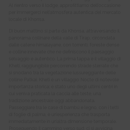
Al rientro verso il lodge, approfittiamo dell’occasione
per immergerci nell’atmosfera autentica del mercato
locale di Khonsa.
Di buon mattino si parte da Khonsa, attraversando il
panorama collinare della valle di Tirap, circondata
dalle catene himalayane, con torrenti, foreste dense
e colline innevate che ne definiscono il paesaggio
selvaggio e autentico. La prima tappa è il villaggio di
Kheti, raggiungibile percorrendo strade sterrate che
si snodano tra la vegetazione lussureggiante delle
colline Patkai. Kheti è un villaggio Nocte di notevole
importanza storica: è stato uno degli ultimi centri in
cui veniva praticata la caccia alle teste, una
tradizione ancestrale oggi abbandonata.
Passeggiare tra le case di bambù e legno, con i tetti
di foglie di palma, è un’esperienza che trasporta
immediatamente in un’altra dimensione temporale.
Proseguendo il cammino verso sud, ci si avvicina