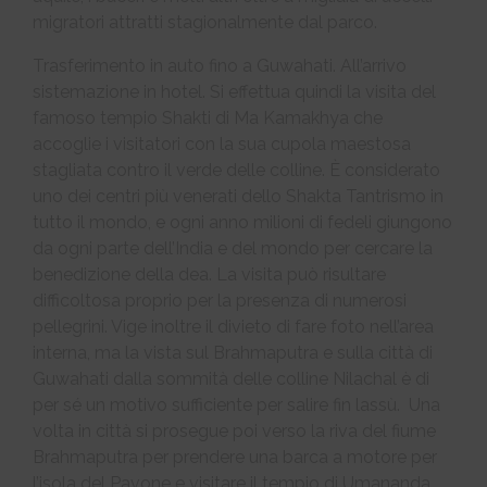
migratori attratti stagionalmente dal parco.
Trasferimento in auto fino a Guwahati. All’arrivo
sistemazione in hotel. Si effettua quindi la visita del
famoso tempio Shakti di Ma Kamakhya che
accoglie i visitatori con la sua cupola maestosa
stagliata contro il verde delle colline. È considerato
uno dei centri più venerati dello Shakta Tantrismo in
tutto il mondo, e ogni anno milioni di fedeli giungono
da ogni parte dell’India e del mondo per cercare la
benedizione della dea. La visita può risultare
difficoltosa proprio per la presenza di numerosi
pellegrini. Vige inoltre il divieto di fare foto nell’area
interna, ma la vista sul Brahmaputra e sulla città di
Guwahati dalla sommità delle colline Nilachal è di
per sé un motivo sufficiente per salire fin lassù. Una
volta in città si prosegue poi verso la riva del fiume
Brahmaputra per prendere una barca a motore per
l’isola del Pavone e visitare il tempio di Umananda.