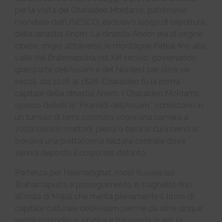
per la visita dei Charaideo Moidams, patrimonio
mondiale dell’UNESCO, esclusivo luogo di sepoltura
della dinastia Ahom. La dinastia Ahom era di origine
cinese, migrò attraverso le montagne Patkai fino alla
valle del Brahmaputra nel XIII secolo, governando
gran parte dell’Assam e del Nordest per oltre sei
secoli, dal 1228 al 1826. Charaideo fu la prima
capitale della dinastia Ahom. I Charaideo Moidams,
spesso definiti le “Piramidi dell’Assam”, consistono in
un tumulo di terra costruito sopra una camera a
volta cava in mattoni, pietra o terra al cui interno si
trovava una piattaforma rialzata centrale dove
veniva deposto il corpo del defunto.
Partenza per Neematighat, molo fluviale sul
Brahamaputra e proseguimento in traghetto fino
all’isola di Majuli che merita pienamente il titolo di
capitale culturale dell’Assam perché da oltre cinque
secoli custodisce, pratica e tramanda le arti, la